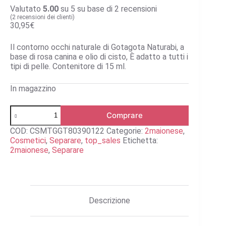
Valutato
5.00
su 5 su base di
2
recensioni
(
2
recensioni dei clienti)
30,95
€
Il contorno occhi naturale di Gotagota Naturabi, a
base di rosa canina e olio di cisto, È adatto a tutti i
tipi di pelle. Contenitore di 15 ml.
In magazzino
Contorno
Comprare
occhi
quantità
COD:
CSMTGGT80390122
Categorie:
2maionese
,
Cosmetici
,
Separare
,
top_sales
Etichetta:
2maionese
,
Separare
Descrizione