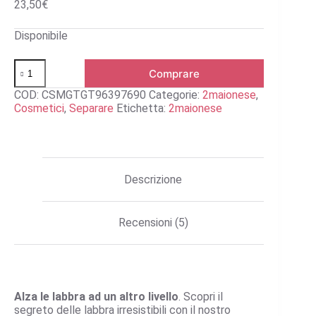
23,50
€
Disponibile
Balsamo
Comprare
per
le
COD:
CSMGTGT96397690
Categorie:
2maionese
,
labbra
Cosmetici
,
Separare
Etichetta:
2maionese
(Effetto
di
riempimento)
quantità
Descrizione
Recensioni (5)
Alza le labbra ad un altro livello
. Scopri il
segreto delle labbra irresistibili con il nostro