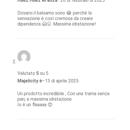
Hdez Hdez Aranza
–
26 di febbraio di 2025
Dosarsi il balsamo sono 😂 perché la
sensazione è così cremosa da creare
dipendenza 🤗😜. Massima idratazione!
Valutato
5
su 5
Majelicity è
–
13 di aprile 2025
Un prodotto incredibile , Con una trama senza
pari, e massima idratazione.
Io è un flaaaaa 😍