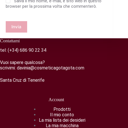
Salva il mio nome, e-mail, e sito web in questo
browser per la prossima volta che commenterò.
Invia
Contattami
tel:
(+34) 686 90 22 34
Vuoi sapere qualcosa?
scrivimi:
davinia@cosmeticagotagota.com
Santa Cruz di Tenerife
Account
Prodotti
Il mio conto
La mia lista dei desideri
La mia macchina