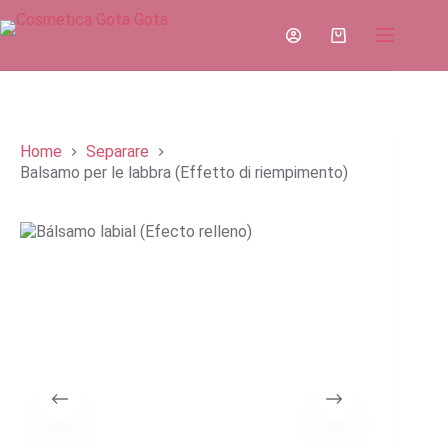
Salta
al
Carrello
contenuto
della
spesa
Home
Separare
Balsamo per le labbra (Effetto di riempimento)