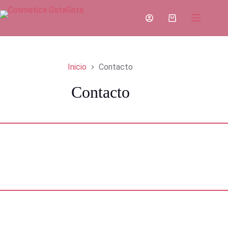
Saltar
al
Carro
contenido
de
compra
Inicio
Contacto
Contacto