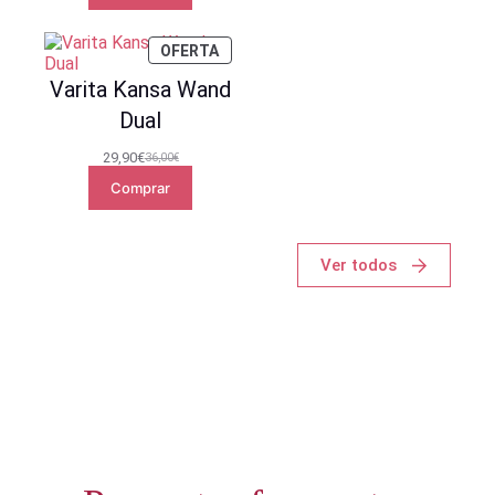
era:
es:
115,80€.
97,20€.
PRODUCTO
OFERTA
EN
OFERTA
Varita Kansa Wand
Dual
29,90
€
36,00
€
El
El
precio
precio
Comprar
original
actual
era:
es:
36,00€.
29,90€.
Ver todos