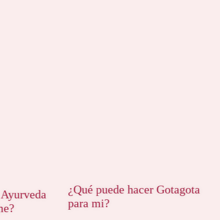
¿Qué puede hacer Gotagota
 Ayurveda
para mi?
me?