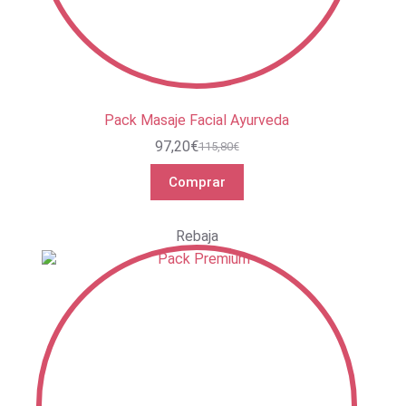
Pack Masaje Facial Ayurveda
97,20
€
115,80
€
El
El
precio
precio
Comprar
original
actual
era:
es:
115,80€.
97,20€.
Rebaja