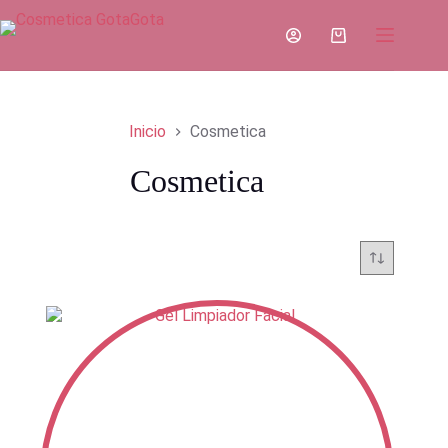
Saltar
al
Carro
contenido
de
compra
Inicio
Cosmetica
Cosmetica