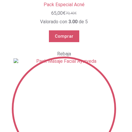
Pack Especial Acné
65,00
€
70,40
€
El
El
precio
precio
Valorado con
3.00
de 5
original
actual
era:
es:
Comprar
70,40€.
65,00€.
Rebaja