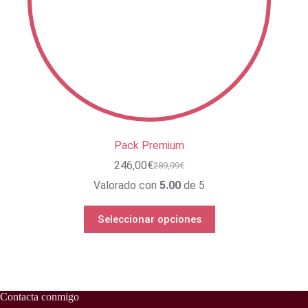
Pack Premium
246,00
€
289,99
€
El
El
precio
precio
Valorado con
5.00
de 5
original
actual
era:
es:
Este
Seleccionar opciones
289,99€.
246,00€.
producto
tiene
múltiples
variantes.
Las
opciones
Contacta conmigo
se