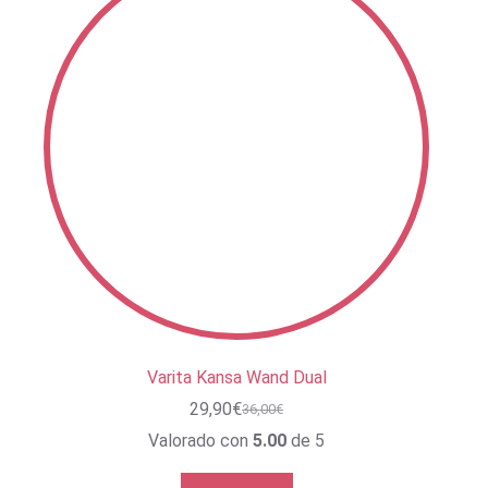
Varita Kansa Wand Dual
29,90
€
36,00
€
El
El
precio
precio
Valorado con
5.00
de 5
original
actual
era:
es: