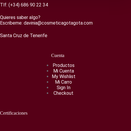
pueden
Tlf:
(+34) 686 90 22 34
elegir
en
Quieres saber algo?
la
Escribeme:
davinia@cosmeticagotagota.com
página
de
Santa Cruz de Tenerife
producto
Cuenta
Productos
Mi Cuenta
My Wishlist
Mi Carro
Sign In
Checkout
Certificaciones