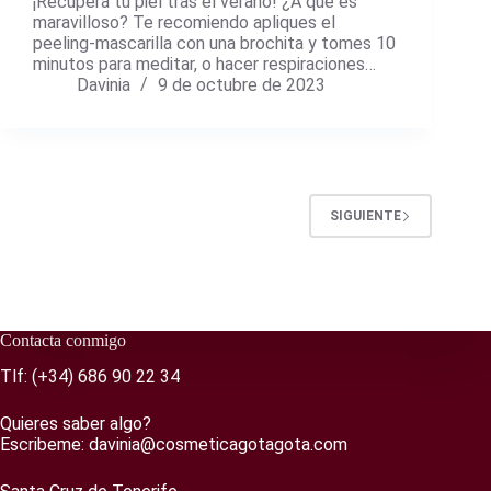
¡Recupera tu piel tras el verano! ¿A qué es
maravilloso? Te recomiendo apliques el
peeling-mascarilla con una brochita y tomes 10
minutos para meditar, o hacer respiraciones…
Davinia
9 de octubre de 2023
SIGUIENTE
Contacta conmigo
Tlf:
(+34) 686 90 22 34
Quieres saber algo?
Escribeme:
davinia@cosmeticagotagota.com