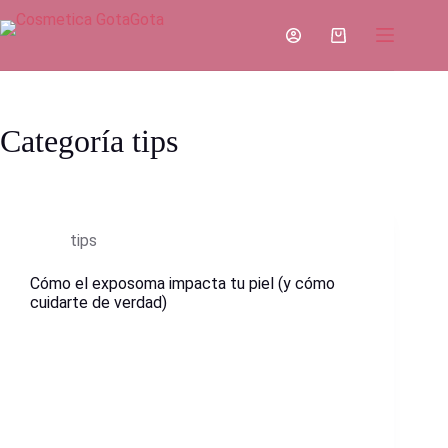
Saltar
al
Carro
contenido
de
compra
Categoría
tips
tips
Cómo el exposoma impacta tu piel (y cómo
cuidarte de verdad)