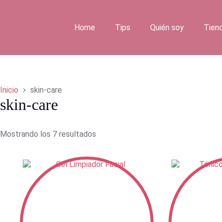
Saltar
al
contenido
Home
Tips
Quién soy
Tien
Inicio
skin-care
skin-care
Mostrando los 7 resultados