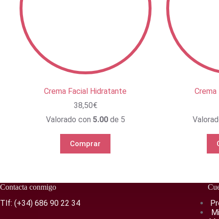
Crema Facial Hidratante
Crema F
38,50
€
Valorado con
5.00
de 5
Valora
Comprar
Contacta conmigo
Cue
Tlf:
(+34) 686 90 22 34
Pr
Mi