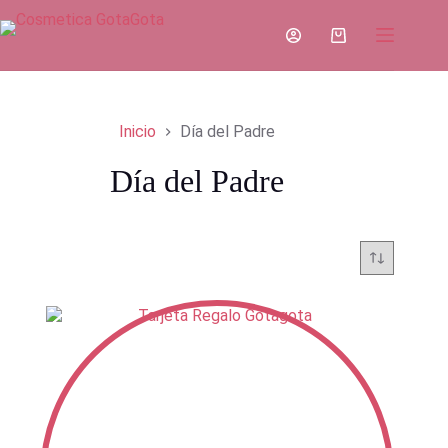
Saltar
al
Carro
contenido
de
compra
Inicio
Día del Padre
Día del Padre