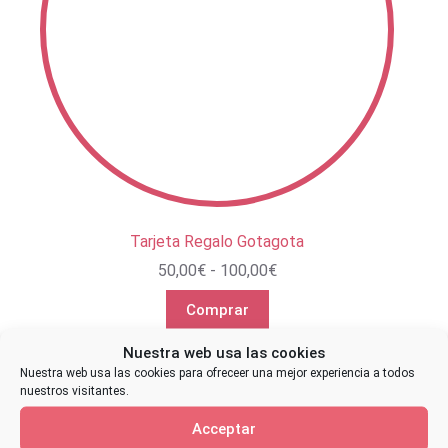
Tarjeta Regalo Gotagota
Rango
50,00
€
-
100,00
€
de
precios:
Comprar
desde
50,00€
Nuestra web usa las cookies
hasta
Nuestra web usa las cookies para ofreceer una mejor experiencia a todos
100,00€
Contacta conmigo
nuestros visitantes.
Tlf:
(+34) 686 90 22 34
Acceptar