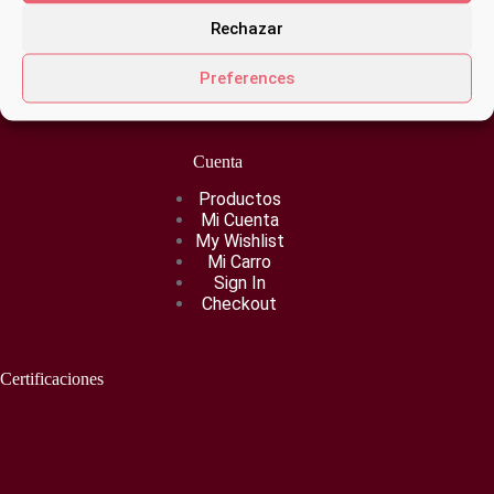
Quieres saber algo?
Rechazar
Escribeme:
davinia@cosmeticagotagota.com
Preferences
Santa Cruz de Tenerife
Cuenta
Productos
Mi Cuenta
My Wishlist
Mi Carro
Sign In
Checkout
Certificaciones